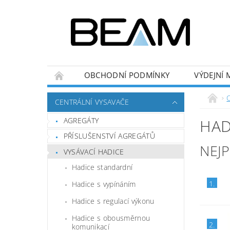
OBCHODNÍ PODMÍNKY
VÝDEJNÍ 
CENTRÁLNÍ VYSAVAČE
AGREGÁTY
HAD
PŘÍSLUŠENSTVÍ AGREGÁTŮ
NEJ
VYSÁVACÍ HADICE
Hadice standardní
1.
Hadice s vypínáním
Hadice s regulací výkonu
Hadice s obousměrnou
2.
komunikací