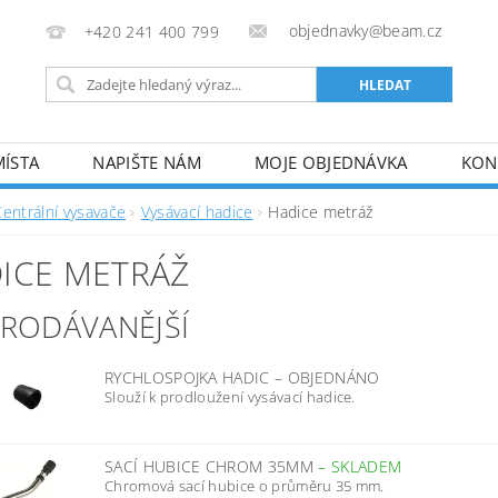
objednavky@beam.cz
+420 241 400 799
MÍSTA
NAPIŠTE NÁM
MOJE OBJEDNÁVKA
KON
Centrální vysavače
Vysávací hadice
Hadice metráž
ICE METRÁŽ
PRODÁVANĚJŠÍ
RYCHLOSPOJKA HADIC
–
OBJEDNÁNO
Slouží k prodloužení vysávací hadice.
SACÍ HUBICE CHROM 35MM
–
SKLADEM
Chromová sací hubice o průměru 35 mm.