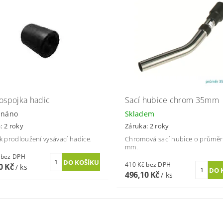
ospojka hadic
Sací hubice chrom 35mm
dnáno
Skladem
: 2 roky
Záruka: 2 roky
 k prodloužení vysávací hadice.
Chromová sací hubice o průměr
mm.
290 Kč bez DPH
410 Kč bez DPH
0 Kč
/ ks
496,10 Kč
/ ks