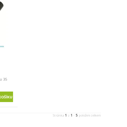
u 35
1
1
5
Stránka
z
-
položek celkem