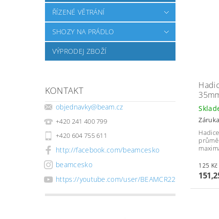
ŘÍZENÉ VĚTRÁNÍ
SHOZY NA PRÁDLO
VÝPRODEJ ZBOŽÍ
Hadic
KONTAKT
35mm,
objednavky
@
beam.cz
Skla
Záruka
+420 241 400 799
Hadice
+420 604 755 611
průmě
maximá
http://facebook.com/beamcesko
beamcesko
151,2
https://youtube.com/user/BEAMCR22