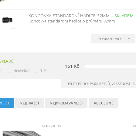
KONCOVKA STANDARDNÍ HADICE 32MM
–
SKLADEM
Koncovka standardní hadice o průměru 32mm.
ZOBRAZIT VÍCE
SKLADĚ
151
Kč
CE
NOVINKA
TIP
FILTR PODLE PARAMETRŮ, VLASTNOSTÍ 
NĚJŠÍ
NEJDRAŽŠÍ
NEJPRODÁVANĚJŠÍ
ABECEDNĚ
Kód:
C 035 166
K