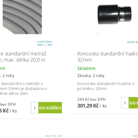
e standardní metráž
Koncovka standardní hadi
 max. délka 20,0 m
32mm
dem
Skladem
: 2 roky
Záruka: 2 roky
 standardní v metráži s
Koncovka standardní hadice o
rem 35mm je dodávána v
průměru 32mm.
lné délce 20m.
249 Kč bez DPH
125 Kč bez DPH
301,29 Kč
/ ks
5 Kč
/ ks
Kód:
055 029
Kód