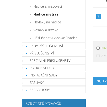
Hadice smršťovací
Hadice metráž
3.
Návleky na hadice
Věšáky a držáky
Příslušenství vysávací hadice
SADY PŘÍSLUŠENSTVÍ
NA 
PŘÍSLUŠENSTVÍ
AK
SPECIÁLNÍ PŘÍSLUŠENSTVÍ
POTRUBNÍ DÍLY
INSTALAČNÍ SADY
NEJLEV
ZÁSUVKY
SEPARÁTORY
ROBOTICKÉ VYSAVAČE