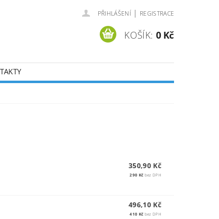
|
PŘIHLÁŠENÍ
REGISTRACE
KOŠÍK:
0 Kč
TAKTY
350,90 Kč
290 Kč
bez DPH
496,10 Kč
410 Kč
bez DPH