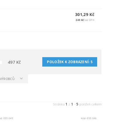
301,29 Kč
249 Kč
bez DPH
497
Kč
POLOŽEK K ZOBRAZENÍ:
5
A VÝROBCŮ
1
1
5
Stránka
z
-
položek celkem
ód:
055 045
Kód:
055 046