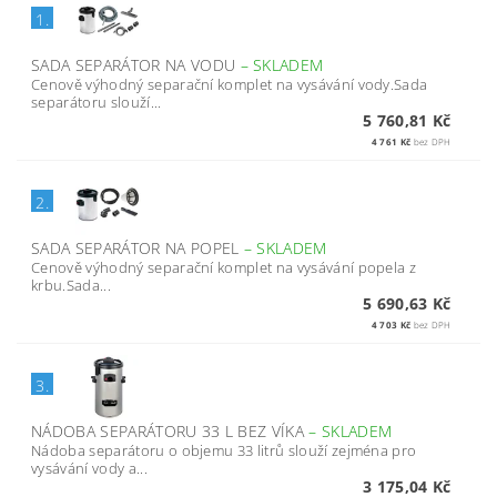
1.
SADA SEPARÁTOR NA VODU
–
SKLADEM
Cenově výhodný separační komplet na vysávání vody.Sada
separátoru slouží...
5 760,81 Kč
4 761 Kč
bez DPH
2.
SADA SEPARÁTOR NA POPEL
–
SKLADEM
Cenově výhodný separační komplet na vysávání popela z
krbu.Sada...
5 690,63 Kč
4 703 Kč
bez DPH
3.
NÁDOBA SEPARÁTORU 33 L BEZ VÍKA
–
SKLADEM
Nádoba separátoru o objemu 33 litrů slouží zejména pro
vysávání vody a...
3 175,04 Kč