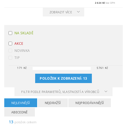
2 624 Kč
bez DPH
ZOBRAZIT VÍCE
NA SKLADĚ
AKCE
NOVINKA
TIP
171
Kč
5761
Kč
POLOŽEK K ZOBRAZENÍ:
13
FILTR PODLE PARAMETRŮ, VLASTNOSTÍ A VÝROBCŮ
NEJLEVNĚJŠÍ
NEJDRAŽŠÍ
NEJPRODÁVANĚJŠÍ
ABECEDNĚ
13
položek celkem