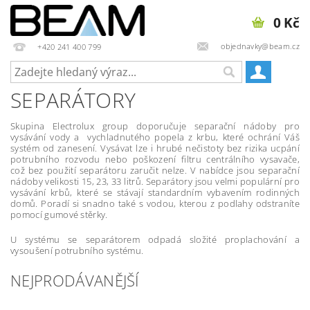
0 Kč
objednavky@beam.cz
+420 241 400 799
SEPARÁTORY
Skupina Electrolux group doporučuje separační nádoby pro
vysávání vody a vychladnutého popela z krbu, které ochrání Váš
systém od zanesení. Vysávat lze i hrubé nečistoty bez rizika ucpání
potrubního rozvodu nebo poškození filtru centrálního vysavače,
což bez použití separátoru zaručit nelze. V nabídce jsou separační
nádoby velikosti 15, 23, 33 litrů. Separátory jsou velmi populární pro
vysávání krbů, které se stávají standardním vybavením rodinných
domů. Poradí si snadno také s vodou, kterou z podlahy odstraníte
pomocí gumové stěrky.
U systému se separátorem
odpadá složité proplachování a
vysoušení potrubního systému.
NEJPRODÁVANĚJŠÍ