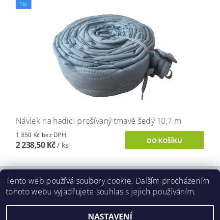
Tip
Návlek na hadici prošívaný tmavě šedý 10,7 m
1 850 Kč bez DPH
2 238,50 Kč
/ ks
Tento web používá soubory cookie. Dalším procházením
O Beam
|
Ochrana osobních údajů (GDPR)
|
tohoto webu vyjadřujete souhlas s jejich používáním.
Povinné údaje o firmě dle Zákona 90/2012 Sb.
NASTAVENÍ