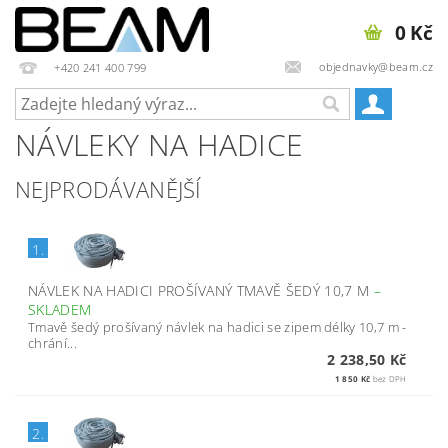
0 Kč
objednavky@beam.cz
+420 241 400 799
NÁVLEKY NA HADICE
NEJPRODÁVANĚJŠÍ
1.
NÁVLEK NA HADICI PROŠÍVANÝ TMAVĚ ŠEDÝ 10,7 M
–
SKLADEM
Tmavě šedý prošívaný návlek na hadici se zipem délky 10,7 m -
chrání...
2 238,50 Kč
1 850 Kč
bez DPH
2.