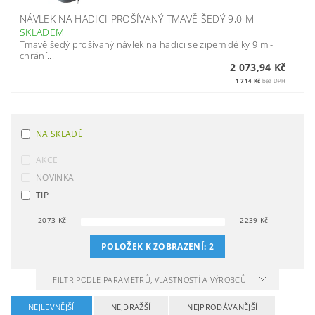
NÁVLEK NA HADICI PROŠÍVANÝ TMAVĚ ŠEDÝ 9,0 M
–
SKLADEM
Tmavě šedý prošívaný návlek na hadici se zipem délky 9 m -
chrání...
2 073,94 Kč
1 714 Kč
bez DPH
NA SKLADĚ
AKCE
NOVINKA
TIP
2073
Kč
2239
Kč
POLOŽEK K ZOBRAZENÍ:
2
FILTR PODLE PARAMETRŮ, VLASTNOSTÍ A VÝROBCŮ
NEJLEVNĚJŠÍ
NEJDRAŽŠÍ
NEJPRODÁVANĚJŠÍ