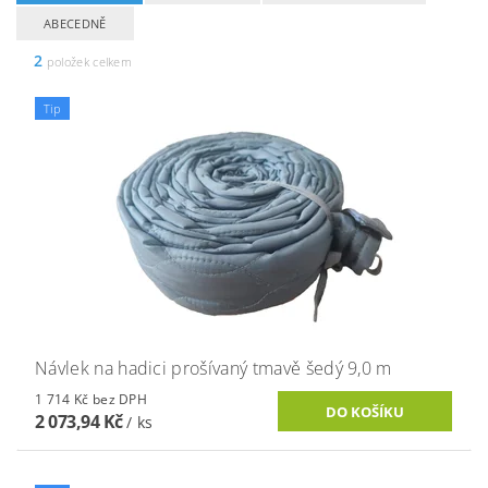
ABECEDNĚ
2
položek celkem
Tip
Návlek na hadici prošívaný tmavě šedý 9,0 m
1 714 Kč bez DPH
2 073,94 Kč
/ ks