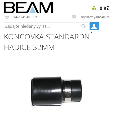
0 Kč
objednavky@beam.cz
+420 241 400 799
KONCOVKA STANDARDNÍ
HADICE 32MM