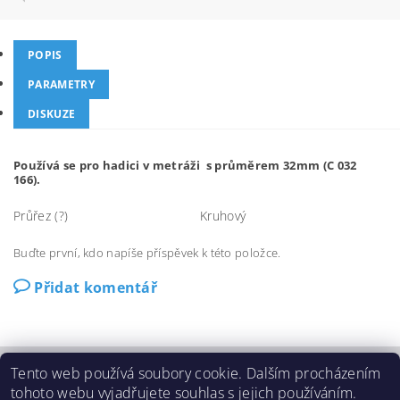
POPIS
PARAMETRY
DISKUZE
Používá se pro hadici v metráži s průměrem 32mm (C 032
166).
Průřez (?)
Kruhový
Buďte první, kdo napíše příspěvek k této položce.
Přidat komentář
Tento web používá soubory cookie. Dalším procházením
O Beam
|
Ochrana osobních údajů (GDPR)
|
tohoto webu vyjadřujete souhlas s jejich používáním.