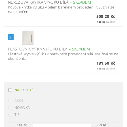
NEREZOVÁ KRYTKA VÝFUKU BÍLÁ
–
SKLADEM
Kovová krytka výfuku v bílém barevném provedení. Využívá se
na ukončení...
508,20 Kč
420 Kč
bez DPH
3.
PLASTOVÁ KRYTKA VÝFUKU BÍLÁ
–
SKLADEM
Plastová krytka výfuku v barevném provedení bílá. Využívá se na
ukončení...
181,50 Kč
150 Kč
bez DPH
NA SKLADĚ
AKCE
NOVINKA
TIP
181
Kč
509
Kč