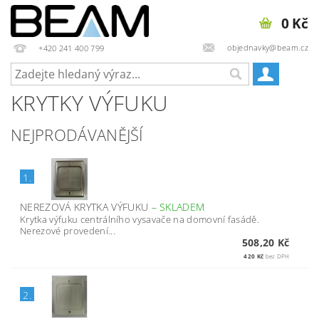
0 Kč
objednavky@beam.cz
+420 241 400 799
KRYTKY VÝFUKU
NEJPRODÁVANĚJŠÍ
1.
NEREZOVÁ KRYTKA VÝFUKU
–
SKLADEM
Krytka výfuku centrálního vysavače na domovní fasádě.
Nerezové provedení...
508,20 Kč
420 Kč
bez DPH
2.