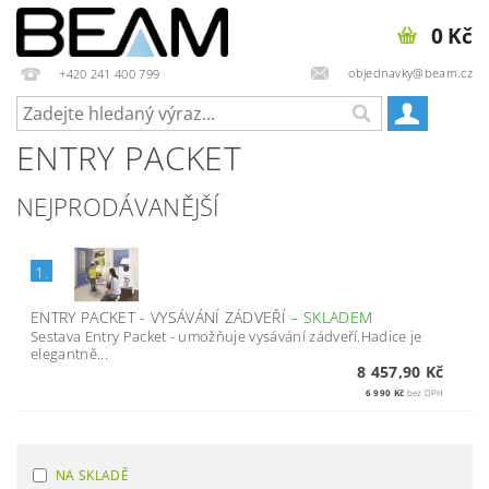
0 Kč
objednavky@beam.cz
+420 241 400 799
ENTRY PACKET
NEJPRODÁVANĚJŠÍ
1.
ENTRY PACKET - VYSÁVÁNÍ ZÁDVEŘÍ
–
SKLADEM
Sestava Entry Packet - umožňuje vysávání zádveří.Hadice je
elegantně...
8 457,90 Kč
6 990 Kč
bez DPH
NA SKLADĚ