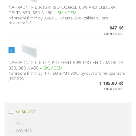
NÁHRADNÍ FILTR (G4) ISO COARSE 65% PRO ENDURA
DELTA 330, 380 A 450
–
SKLADEM
Náhradní filtr třídy (G4) ISO Coarse 65% (základní) pro
rekuperační...
847 Kč
700 Kč
bez DPH
3.
NÁHRADNÍ FILTR (F7) ISO EPM1 80% PRO ENDURA DELTA
330, 380 A 450
–
SKLADEM
Náhradní filtr třídy (F7) ISO ePM1 80% (pylový) pro rekuperační
jednotky...
1 185,80 Kč
980 Kč
bez DPH
NA SKLADĚ
AKCE
NOVINKA