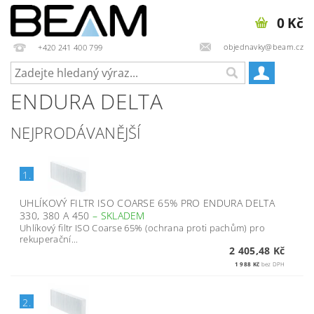
0 Kč
objednavky@beam.cz
+420 241 400 799
ENDURA DELTA
NEJPRODÁVANĚJŠÍ
1.
UHLÍKOVÝ FILTR ISO COARSE 65% PRO ENDURA DELTA
330, 380 A 450
–
SKLADEM
Uhlíkový filtr ISO Coarse 65% (ochrana proti pachům) pro
rekuperační...
2 405,48 Kč
1 988 Kč
bez DPH
2.