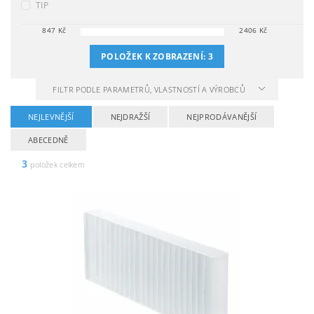
TIP
847
Kč
2406
Kč
POLOŽEK K ZOBRAZENÍ:
3
FILTR PODLE PARAMETRŮ, VLASTNOSTÍ A VÝROBCŮ
NEJLEVNĚJŠÍ
NEJDRAŽŠÍ
NEJPRODÁVANĚJŠÍ
ABECEDNĚ
3
položek celkem