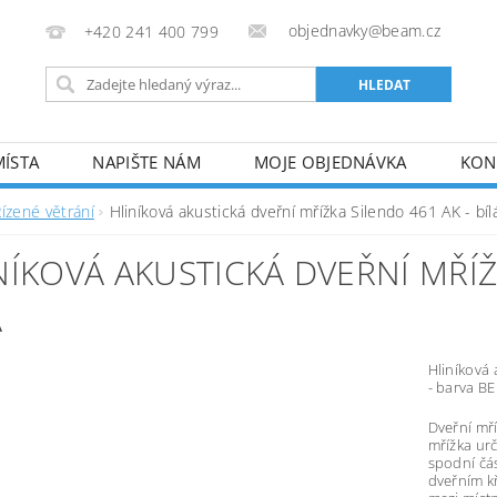
objednavky@beam.cz
+420 241 400 799
MÍSTA
NAPIŠTE NÁM
MOJE OBJEDNÁVKA
KON
ízené větrání
Hliníková akustická dveřní mřížka Silendo 461 AK - bíl
NÍKOVÁ AKUSTICKÁ DVEŘNÍ MŘÍŽ
Á
Hliníková 
- barva BE
Dveřní mří
mřížka urč
spodní čás
dveřním k