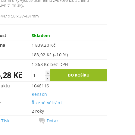
nostmi díky vysoce účinnému zvukově izolačnímu
uvnitř mřížky.
(447 x 58 x 37-43) mm
ost
Skladem
ena
1 839,20 Kč
183,92 Kč
(–10 %)
1 368 Kč bez DPH
,28 Kč
duktu
1046116
Renson
e
Řízené větrání
2 roky
Tisk
Dotaz