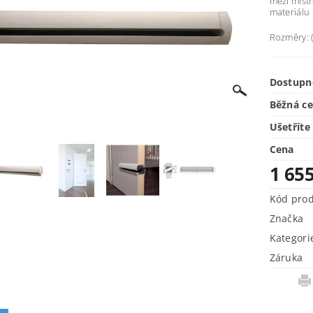
mezi míst
materiálu 
Rozměry: 
Dostupn
Běžná c
Ušetříte
Cena
1 655
Kód pro
Značka
Kategori
Záruka