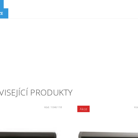
ZE
VISEJÍCÍ PRODUKTY
Kód:
1046118
Kó
Akce