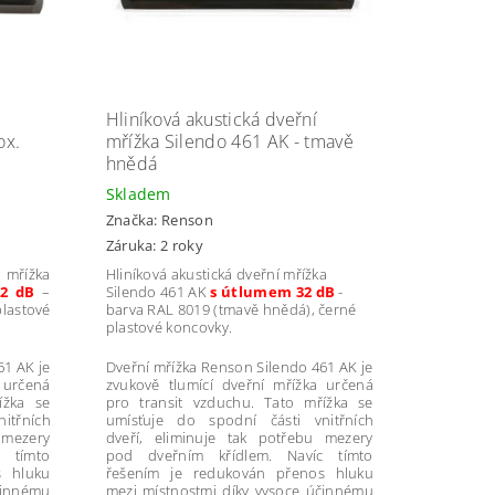
Hliníková akustická dveřní
ox.
mřížka Silendo 461 AK - tmavě
hnědá
Skladem
Značka:
Renson
Záruka: 2 roky
 mřížka
Hliníková akustická dveřní mřížka
2 dB
–
Silendo 461 AK
s útlumem 32 dB
-
plastové
barva RAL 8019 (tmavě hnědá), černé
plastové koncovky.
61 AK je
Dveřní mřížka Renson Silendo 461 AK je
 určená
zvukově tlumící dveřní mřížka určená
ížka se
pro transit vzduchu. Tato mřížka se
itřních
umísťuje do spodní části vnitřních
 mezery
dveří, eliminuje tak potřebu mezery
 tímto
pod dveřním křídlem. Navíc tímto
s hluku
řešením je redukován přenos hluku
činnému
mezi místnostmi díky vysoce účinnému