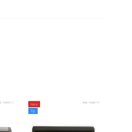
d:
1046111
Kód:
1046117
Akce
Tip