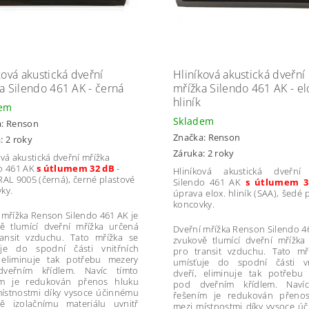
ková akustická dveřní
Hliníková akustická dveřní
a Silendo 461 AK - černá
mřížka Silendo 461 AK - el
hliník
dem
Skladem
a:
Renson
Značka:
Renson
: 2 roky
Záruka: 2 roky
ová akustická dveřní mřížka
o 461 AK
s útlumem 32 dB
-
Hliníková akustická dveřní
RAL 9005 (černá), černé plastové
Silendo 461 AK
s útlumem 3
ky.
úprava elox. hliník (SAA), šedé 
koncovky.
 mřížka Renson Silendo 461 AK je
ě tlumící dveřní mřížka určená
Dveřní mřížka Renson Silendo 4
ansit vzduchu. Tato mřížka se
zvukově tlumící dveřní mřížka
uje do spodní části vnitřních
pro transit vzduchu. Tato mř
 eliminuje tak potřebu mezery
umísťuje do spodní části vn
veřním křídlem. Navíc tímto
dveří, eliminuje tak potřebu
ím je redukován přenos hluku
pod dveřním křídlem. Navíc
ístnostmi díky vysoce účinnému
řešením je redukován přeno
ě izolačnímu materiálu uvnitř
mezi místnostmi díky vysoce ú