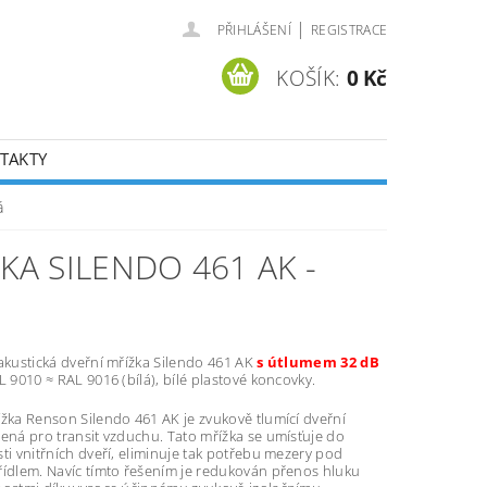
|
PŘIHLÁŠENÍ
REGISTRACE
KOŠÍK:
0 Kč
TAKTY
á
KA SILENDO 461 AK -
akustická dveřní mřížka Silendo 461 AK
s útlumem 32 dB
L 9010 ≈ RAL 9016 (bílá), bílé plastové koncovky.
žka Renson Silendo 461 AK je zvukově tlumící dveřní
ená pro transit vzduchu. Tato mřížka se umísťuje do
ti vnitřních dveří, eliminuje tak potřebu mezery pod
řídlem. Navíc tímto řešením je redukován přenos hluku