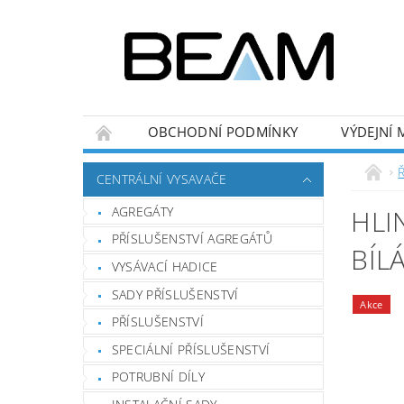
OBCHODNÍ PODMÍNKY
VÝDEJNÍ 
Ř
CENTRÁLNÍ VYSAVAČE
AGREGÁTY
HLI
PŘÍSLUŠENSTVÍ AGREGÁTŮ
BÍL
VYSÁVACÍ HADICE
SADY PŘÍSLUŠENSTVÍ
Akce
PŘÍSLUŠENSTVÍ
SPECIÁLNÍ PŘÍSLUŠENSTVÍ
POTRUBNÍ DÍLY