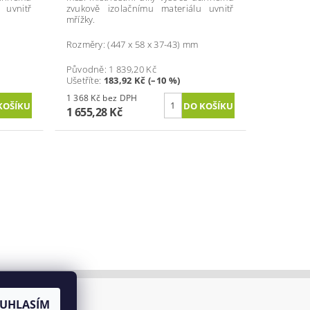
 uvnitř
zvukově izolačnímu materiálu uvnitř
mřížky.
Rozměry: (447 x 58 x 37-43) mm
Původně:
1 839,20 Kč
Ušetříte
:
183,92 Kč (–10 %)
1 368 Kč bez DPH
1 655,28 Kč
0/2012 Sb.
UHLASÍM