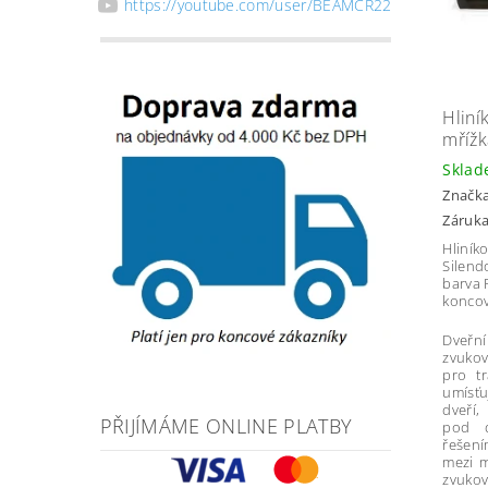
https://youtube.com/user/BEAMCR22
Hliní
mřížk
Skla
Značk
Záruka
Hliník
Silend
barva 
koncov
Dveřní
zvukov
pro tr
umísť
dveří,
PŘIJÍMÁME ONLINE PLATBY
pod d
řešen
mezi m
zvukov