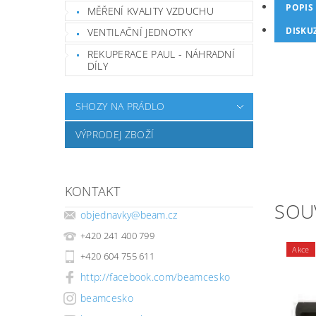
POPIS
MĚŘENÍ KVALITY VZDUCHU
DISKU
VENTILAČNÍ JEDNOTKY
REKUPERACE PAUL - NÁHRADNÍ
DÍLY
SHOZY NA PRÁDLO
VÝPRODEJ ZBOŽÍ
KONTAKT
SOU
objednavky
@
beam.cz
+420 241 400 799
Akce
+420 604 755 611
http://facebook.com/beamcesko
beamcesko