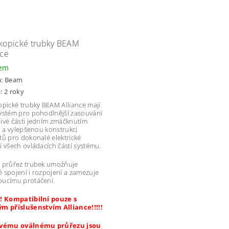
kopické trubky BEAM
nce
dem
a:
Beam
: 2 roky
opické trubky BEAM Alliance mají
ystém pro pohodlnější zasouvání
ivé části jedním zmáčknutím
ka a vylepšenou konstrukci
tů pro dokonalé elektrické
í všech ovládacích částí systému.
 průřez trubek umožňuje
 spojení i rozpojení a zamezuje
ucímu protáčení.
! Kompatibilní pouze s
m příslušenstvím Alliance!!!!!
svému oválnému průřezu jsou