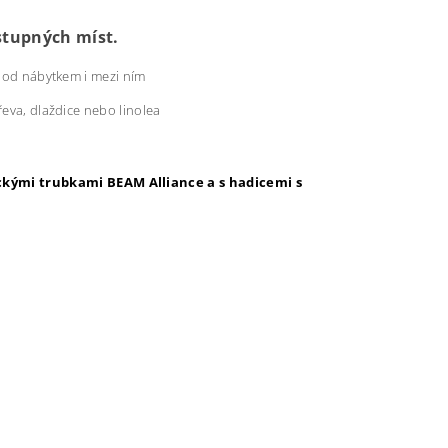
stupných míst.
 pod nábytkem i mezi ním
eva, dlaždice nebo linolea
ckými trubkami BEAM Alliance a s hadicemi s