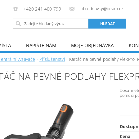
objednavky@beam.cz
+420 241 400 799
MÍSTA
NAPIŠTE NÁM
MOJE OBJEDNÁVKA
KON
Centrální vysavače
Příslušenství
Kartáč na pevné podlahy FlexProT
TÁČ NA PEVNÉ PODLAHY FLEX
Dosáhněte
pomocí po
Dostupn
Cena