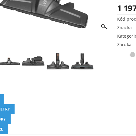
1 197
Kód pro
Značka
Kategori
Záruka
ETRY
ORY
ZE