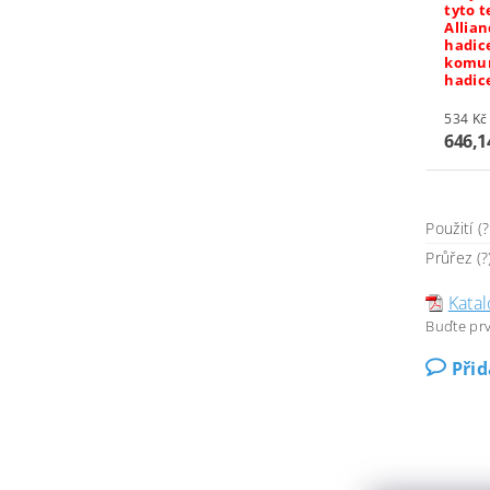
tyto 
Allian
hadic
komun
hadic
646,1
Použití (?
Průřez (?
Katal
Buďte prv
Při