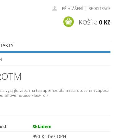
|
PŘIHLÁŠENÍ
REGISTRACE
KOŠÍK:
0 Kč
TAKTY
M
PROTM
 a vysajte všechna ta zapomenutá místa otočením zápěstí
dlahové hubice FlexPro™.
ost
Skladem
990 Kč bez DPH