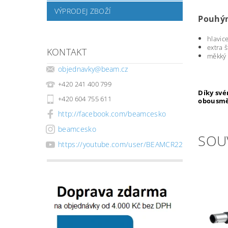
VÝPRODEJ ZBOŽÍ
Pouhým
hlavic
extra 
KONTAKT
měkký 
objednavky
@
beam.cz
+420 241 400 799
Díky své
+420 604 755 611
obousmě
http://facebook.com/beamcesko
beamcesko
SOU
https://youtube.com/user/BEAMCR22