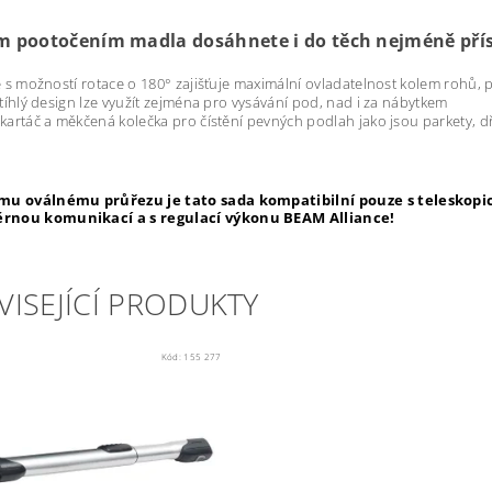
 pootočením madla dosáhnete i do těch nejméně pří
e s možností rotace o 180° zajišťuje maximální ovladatelnost kolem rohů,
štíhlý design lze využít zejména pro vysávání pod, nad i za nábytkem
kartáč a měkčená kolečka pro čístění pevných podlah jako jsou parkety, dř
mu oválnému průřezu je tato sada kompatibilní pouze s teleskopi
rnou komunikací a s regulací výkonu BEAM Alliance!
VISEJÍCÍ PRODUKTY
Kód:
155 277