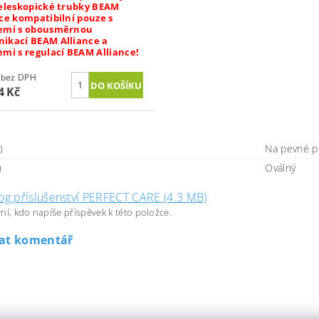
teleskopické trubky BEAM
ce kompatibilní pouze s
emi s obousměrnou
ikací BEAM Alliance a
emi s regulací BEAM Alliance!
534 Kč bez DPH
4 Kč
)
Na pevné p
)
Oválný
og příslušenství PERFECT CARE (4.3 MB)
ní, kdo napíše příspěvek k této položce.
dat komentář