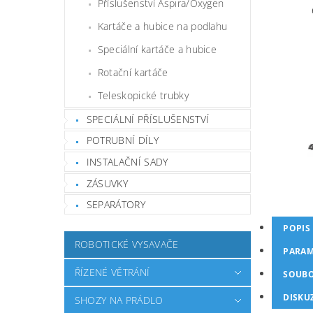
Příslušenství Aspira/Oxygen
Kartáče a hubice na podlahu
Speciální kartáče a hubice
Rotační kartáče
Teleskopické trubky
SPECIÁLNÍ PŘÍSLUŠENSTVÍ
POTRUBNÍ DÍLY
INSTALAČNÍ SADY
ZÁSUVKY
SEPARÁTORY
POPIS
ROBOTICKÉ VYSAVAČE
PARAM
ŘÍZENÉ VĚTRÁNÍ
SOUB
DISKU
SHOZY NA PRÁDLO