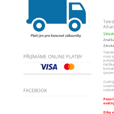
Teles
Allia
Skla
Značk
Záruka
Telesk
PŘIJÍMÁME ONLINE PLATBY
nový s
pohybl
tlačít
kontak
spojen
Oválný
snadné
FACEBOOK
nežádo
Pozor!
oválný
Díky 