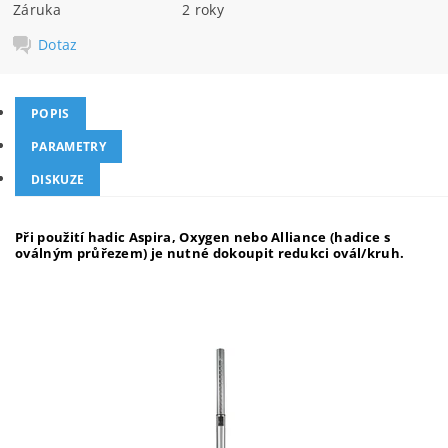
Záruka
2 roky
Dotaz
POPIS
PARAMETRY
DISKUZE
Při použití hadic Aspira, Oxygen nebo Alliance (hadice s
oválným průřezem) je nutné dokoupit redukci ovál/kruh.