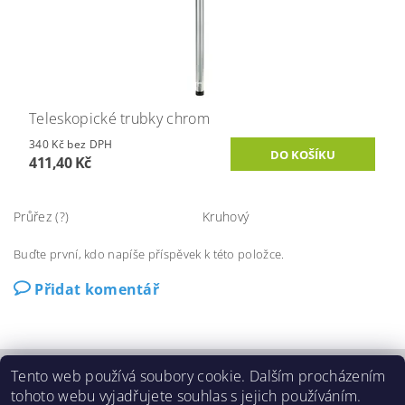
Teleskopické trubky chrom
340 Kč bez DPH
411,40 Kč
Průřez (?)
Kruhový
Buďte první, kdo napíše příspěvek k této položce.
Přidat komentář
Tento web používá soubory cookie. Dalším procházením
O Beam
|
Ochrana osobních údajů (GDPR)
|
tohoto webu vyjadřujete souhlas s jejich používáním.