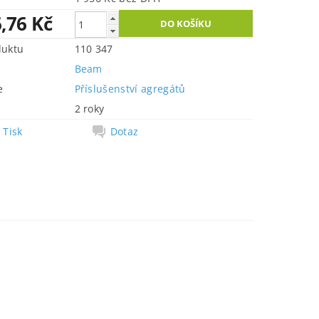
,76 Kč
duktu
110 347
Beam
e
Příslušenství agregátů
2 roky
Tisk
Dotaz