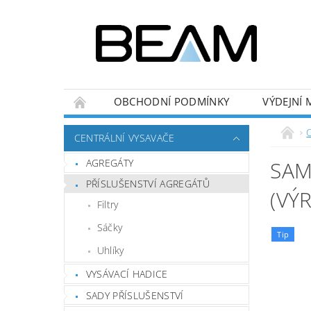
OBCHODNÍ PODMÍNKY
VÝDEJNÍ 
CENTRÁLNÍ VYSAVAČE
AGREGÁTY
SAM
PŘÍSLUŠENSTVÍ AGREGÁTŮ
(VÝ
Filtry
Sáčky
Tip
Uhlíky
VYSÁVACÍ HADICE
SADY PŘÍSLUŠENSTVÍ