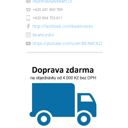
objednavky
@
beam.cz
+420 241 400 799
+420 604 755 611
http://facebook.com/beamcesko
beamcesko
https://youtube.com/user/BEAMCR22