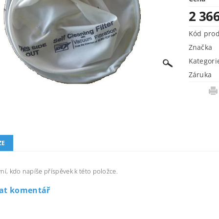
2 366
Kód pro
Značka
Kategori
Záruka
ZE
ní, kdo napíše příspěvek k této položce.
dat komentář