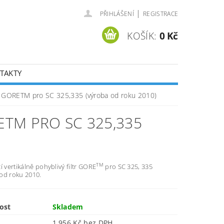
|
PŘIHLÁŠENÍ
REGISTRACE
KOŠÍK:
0 Kč
TAKTY
ltr GORETM pro SC 325,335 (výroba od roku 2010)
ETM PRO SC 325,335
TM
í vertikálně pohyblivý filtr GORE
pro SC 325, 335
od roku 2010.
ost
Skladem
1 956 Kč bez DPH