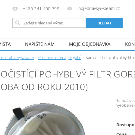
objednavky@beam.cz
+420 241 400 799
MÍSTA
NAPIŠTE NÁM
MOJE OBJEDNÁVKA
KON
Centrální vysavače
Příslušenství agregátů
Samočistící pohyblivý fi
OČISTÍCÍ POHYBLIVÝ FILTR GOR
ROBA OD ROKU 2010)
Samočistíc
vyrobené 
Dostupn
Cena