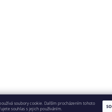
používá soubory cookie. Dalším procházením tohoto
|
Ochrana osobních údajů (GDPR)
|
Povinné údaje o firmě dle Zákona 9
SO
ujete souhlas s jejich používáním.