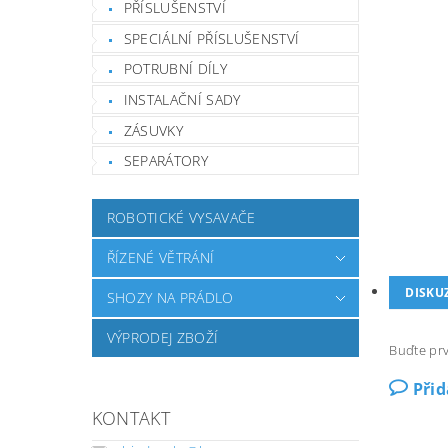
PŘÍSLUŠENSTVÍ
SPECIÁLNÍ PŘÍSLUŠENSTVÍ
POTRUBNÍ DÍLY
INSTALAČNÍ SADY
ZÁSUVKY
SEPARÁTORY
ROBOTICKÉ VYSAVAČE
ŘÍZENÉ VĚTRÁNÍ
DISKU
SHOZY NA PRÁDLO
VÝPRODEJ ZBOŽÍ
Buďte prv
Při
KONTAKT