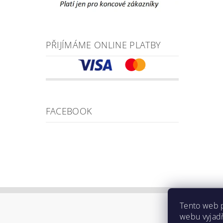
PŘIJÍMÁME ONLINE PLATBY
FACEBOOK
Tento web 
O Beam
webu vyjadř