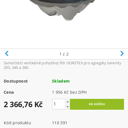
1
z 2
Samočistící vertikálně pohyblivý filtr GORETEX pro agregáty Serenity
295, 345 a 360.
Dostupnost
Skladem
Cena
1 956 Kč bez DPH
2 366,76 Kč
Kód produktu
110 391