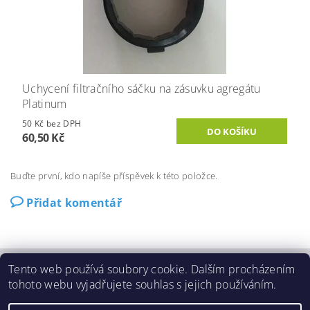
Uchycení filtračního sáčku na zásuvku agregátu
Platinum
50 Kč bez DPH
60,50 Kč
Buďte první, kdo napíše příspěvek k této položce.
Přidat komentář
Tento web používá soubory cookie. Dalším procházením
O Beam
|
Ochrana osobních údajů (GDPR)
|
tohoto webu vyjadřujete souhlas s jejich používáním.
Povinné údaje o firmě dle Zákona 90/2012 Sb.