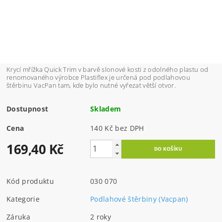
Krycí mřížka Quick Trim v barvě slonové kosti z odolného plastu od
renomovaného výrobce Plastiflex je určená pod podlahovou
štěrbinu VacPan tam, kde bylo nutné vyřezat větší otvor.
Dostupnost
Skladem
Cena
140 Kč bez DPH
169,40 Kč
Kód produktu
030 070
Kategorie
Podlahové štěrbiny (Vacpan)
Záruka
2 roky