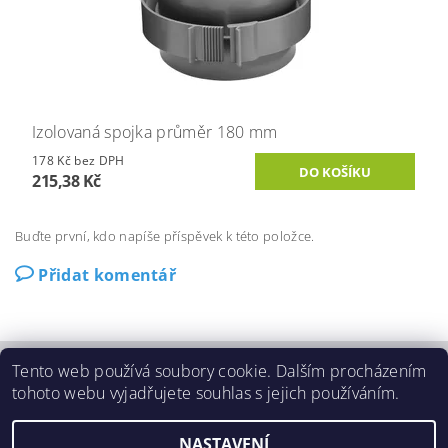
Izolovaná spojka průměr 180 mm
178 Kč bez DPH
215,38 Kč
Buďte první, kdo napíše příspěvek k této položce.
Přidat komentář
Tento web používá soubory cookie. Dalším procházením
O Beam
|
Ochrana osobních údajů (GDPR)
|
tohoto webu vyjadřujete souhlas s jejich používáním.
Povinné údaje o firmě dle Zákona 90/2012 Sb.
NASTAVENÍ