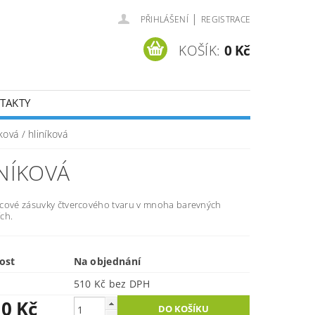
|
PŘIHLÁŠENÍ
REGISTRACE
KOŠÍK:
0 Kč
TAKTY
ková / hliníková
INÍKOVÁ
cové zásuvky čtvercového tvaru v mnoha barevných
ch.
ost
Na objednání
510 Kč bez DPH
10 Kč