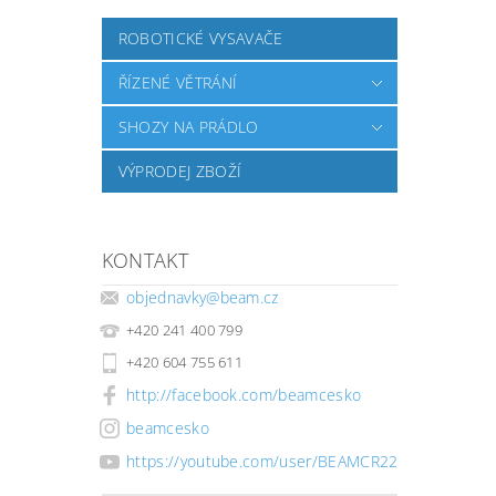
ROBOTICKÉ VYSAVAČE
ŘÍZENÉ VĚTRÁNÍ
SHOZY NA PRÁDLO
VÝPRODEJ ZBOŽÍ
KONTAKT
objednavky
@
beam.cz
+420 241 400 799
+420 604 755 611
http://facebook.com/beamcesko
beamcesko
https://youtube.com/user/BEAMCR22