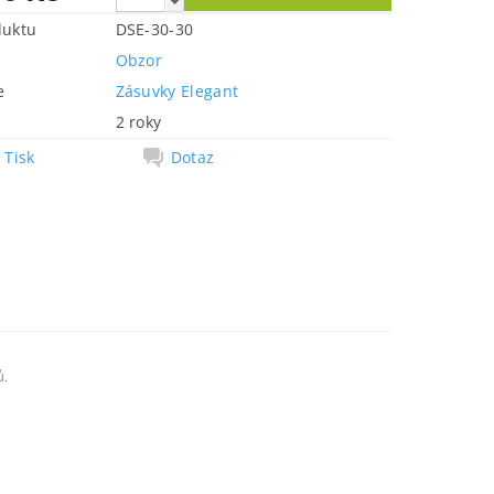
duktu
DSE-30-30
Obzor
e
Zásuvky Elegant
2 roky
Tisk
Dotaz
ů.