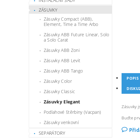
INSTALAČNÍ SADY
ZÁSUVKY
Zásuvky Compact (ABB),
Element, Time a Time Arbo
Zásuvky ABB Future Linear, Solo
a Solo Carat
Zásuvky ABB Zoni
Zásuvky ABB Levit
Zásuvky ABB Tango
POPIS
Zásuvky Color
DISKU
Zásuvky Classic
Zásuvky Elegant
Zásuvky j
Podlahové štěrbiny (Vacpan)
Buďte prv
Zásuvky venkovní
Při
SEPARÁTORY