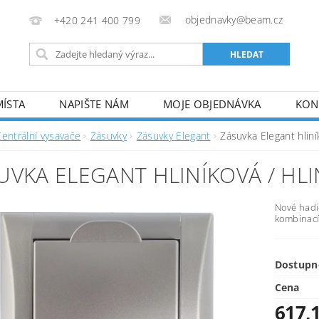
objednavky@beam.cz
+420 241 400 799
MÍSTA
NAPIŠTE NÁM
MOJE OBJEDNÁVKA
KON
Centrální vysavače
Zásuvky
Zásuvky Elegant
Zásuvka Elegant hliní
UVKA ELEGANT HLINÍKOVÁ / HL
Nové hadi
kombinací
Dostupn
Cena
617,