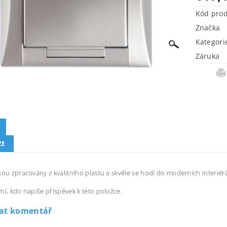
Kód pro
Značka
Kategori
Záruka
ZE
sou zpracovány z kvalitního plastu a skvěle se hodí do moderních interiér
ní, kdo napíše příspěvek k této položce.
dat komentář