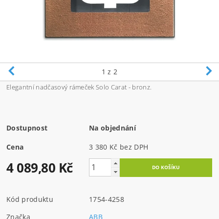
1
z 2
Elegantní nadčasový rámeček Solo Carat - bronz.
Dostupnost
Na objednání
Cena
3 380 Kč bez DPH
4 089,80 Kč
Kód produktu
1754-4258
Značka
ABB